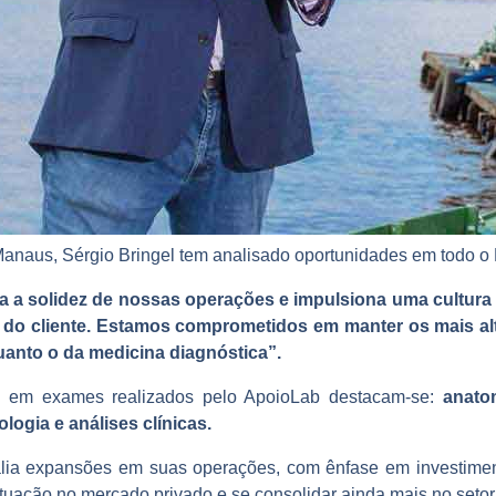
Manaus, Sérgio Bringel tem analisado oportunidades em todo o P
a a solidez de nossas operações e impulsiona uma cultura 
 do cliente. Estamos comprometidos em manter os mais al
anto o da medicina diagnóstica”.
es em exames realizados pelo ApoioLab destacam-se:
anato
ologia e análises clínicas.
lia expansões em suas operações, com ênfase em investiment
a atuação no mercado privado e se consolidar ainda mais no seto