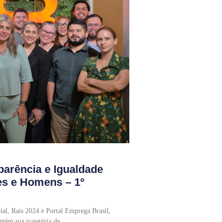
parência e Igualdade
es e Homens – 1º
al, Rais 2024 e Portal Emprega Brasil,
tém sua trajetória de