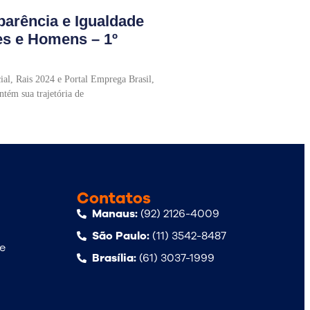
parência e Igualdade
es e Homens – 1º
al, Rais 2024 e Portal Emprega Brasil,
tém sua trajetória de
Contatos
Manaus:
(92) 2126-4009
São Paulo:
(11) 3542-8487
de
Brasília:
(61) 3037-1999