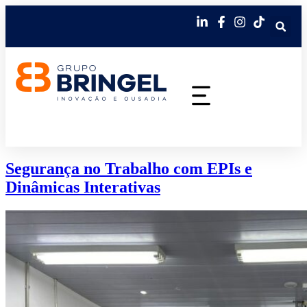
Segurança no Trabalho com EPIs e
Dinâmicas Interativas