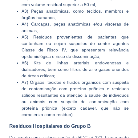
com volume residual superior a 50 ml;
A3) Peças anatômicas, como tecidos, membros e
órgãos humanos;
A4) Carcaças, peças anatômicas e/ou vísceras de
animais;
A5) Resíduos provenientes de pacientes que
contenham ou sejam suspeitos de conter agentes
Classe de Risco IV, que apresentem relevância
epidemiológica e risco de disseminação;
A6) Kits de linhas arteriais endovenosas e
dialisadores, bem como filtros de ar e gases oriundos
de áreas críticas;
A7) Órgãos, tecidos e fluidos orgânicos com suspeita
de contaminação com proteína priônica e resíduos
sólidos resultantes da atenção à saúde de indivíduos
ou animais com suspeita de contaminação com
proteína priônica (exceto cadáver, que não se
caracteriza como resíduo).
Resíduos Hospitalares do Grupo B
De acordo com a classificação da RDC nº 222, fazem parte