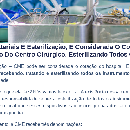
eriais E Esterilização, É Considerada O Co
 Do Centro Cirúrgico, Esterilizando Todos
zação – CME pode ser considerada o coração do hospital. É
recebendo, tratando e esterilizando todos os instrumento
dade.
 o que ela faz? Nós vamos te explicar. A existência dessa cent
 responsabilidade sobre a esterilização de todos os instrume
 É o local onde esses dispositivos são limpos, preparados, aco
oras por dia.
nto, a CME recebe três denominações: