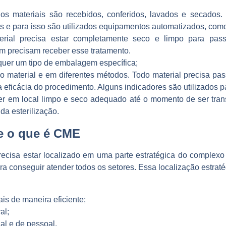
 os materiais são recebidos, conferidos, lavados e secados
s e para isso são utilizados equipamentos automatizados, como
erial precisa estar completamente seco e limpo para pass
 precisam receber esse tratamento.
quer um tipo de embalagem específica;
 material e em diferentes métodos. Todo material precisa pa
 a eficácia do procedimento. Alguns indicadores são utilizados pa
er em local limpo e seco adequado até o momento de ser trans
 da esterilização.
be o que é CME
recisa estar localizado em uma parte estratégica do complexo 
ra conseguir atender todos os setores. Essa localização estraté
is de maneira eficiente;
al;
ial e de pessoal.