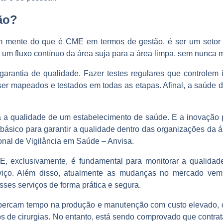
ão?
em mente do que é CME em termos de gestão, é ser um setor 
um fluxo contínuo da área suja para a área limpa, sem nunca m
antia de qualidade. Fazer testes regulares que controlem i
 ser mapeados e testados em todas as etapas. Afinal, a saúde 
 a qualidade de um estabelecimento de saúde. E a inovação
o básico para garantir a qualidade dentro das organizações da 
nal de Vigilância em Saúde – Anvisa.
 exclusivamente, é fundamental para monitorar a qualidad
serviço. Além disso, atualmente as mudanças no mercado v
ses serviços de forma prática e segura.
 percam tempo na produção e manutenção com custo elevado, 
s de cirurgias. No entanto, está sendo comprovado que contra